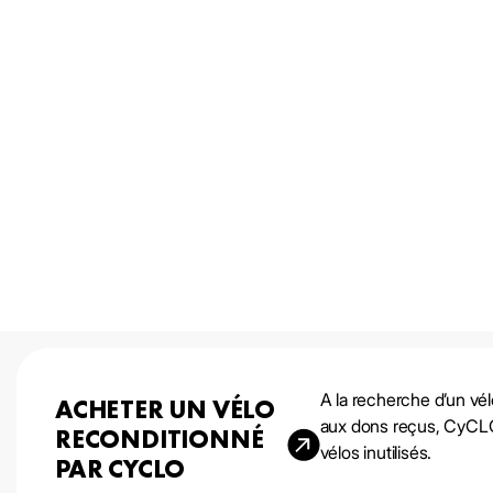
A la recherche d’un vé
ACHETER UN VÉLO
aux dons reçus, CyCLO 
RECONDITIONNÉ
vélos inutilisés.
PAR CYCLO