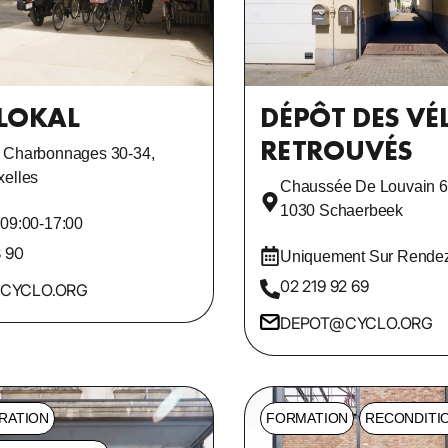
LOKAL
DÉPÔT DES VÉ
RETROUVÉS
 Charbonnages 30-34,
xelles
Chaussée De Louvain 6
1030 Schaerbeek
 09:00-17:00
8 90
Uniquement Sur Rendez
02 219 92 69
CYCLO.ORG
DEPOT@CYCLO.ORG
RATION
FORMATION
RECONDITI