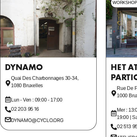
WORKSHOP
DYNAMO
HET AT
PARTIC
Quai Des Charbonnages 30-34,
1080 Bruxelles
Rue De F
1000 Bru
Lun - Ven : 09:00 - 17:00
02 203 95 16
Mer : 13:
19:00 | S
DYNAMO@CYCLO.ORG
02 513 9