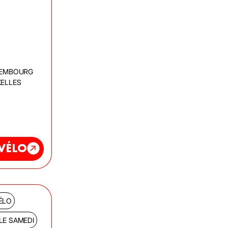
XEMBOURG
IXELLES
 VÉLO
ÉLO
LE SAMEDI