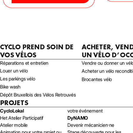
CYCLO PREND SOIN DE
ACHETER, VEN
VOS VÉLOS
UN VÉLO D’OC
Réparations et entretien
Vendre ou donner un vél
Louer un vélo
Acheter un vélo recondi
Les parkings vélo
Brocantes vélo
Bike wash
Dépôt Bruxellois des Vélos Retrouvés
PROJETS
CycloLokal
votre événement
Het Atelier Participatif
DyNAMO
Atelier mobile
Devenir mécanicien·ne
Animation pour votre projet ou
Stage découverte pour les