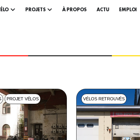
VÉLO
PROJETS
À PROPOS
ACTU
EMPLOI
+32 2 512 68 90
CYCLO@C
S
PROJET VÉLOS
VÉLOS RETROUVÉS