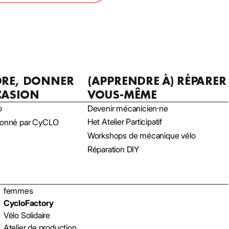
DRE, DONNER
(APPRENDRE À) RÉPARER
CASION
VOUS-MÊME
o
Devenir mécanicien·ne
Het Atelier Participatif
tionné par CyCLO
Workshops de mécanique vélo
Réparation DIY
femmes
CycloFactory
Vélo Solidaire
Atelier de production