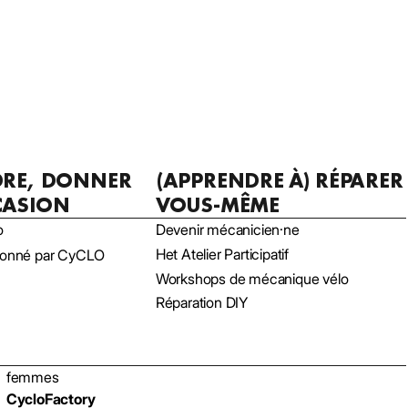
DRE, DONNER
(APPRENDRE À) RÉPARER
CASION
VOUS-MÊME
o
Devenir mécanicien·ne
Het Atelier Participatif
tionné par CyCLO
Workshops de mécanique vélo
Réparation DIY
femmes
CycloFactory