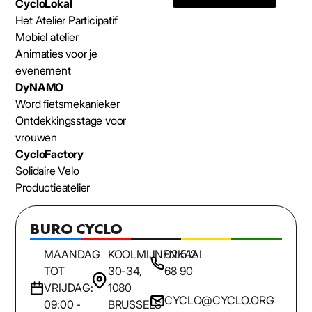
CycloLokal
Het Atelier Participatif
Mobiel atelier
Animaties voor je
evenement
DyNAMO
Word fietsmekanieker
Ontdekkingsstage voor
vrouwen
CycloFactory
Solidaire Velo
Productieatelier
BURO CYCLO
MAANDAG
KOOLMIJNENKAAI
02 512
TOT
30-34,
68 90
VRIJDAG:
1080
CYCLO@CYCLO.ORG
09:00 -
BRUSSELS