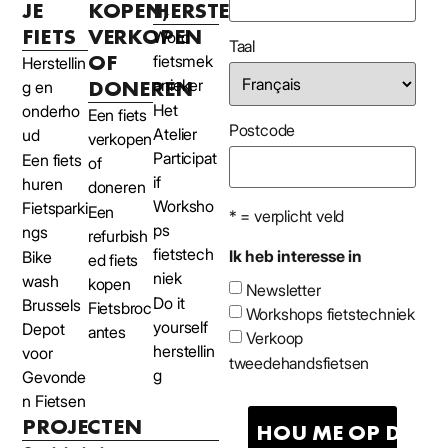
JE
KOPEN,
HERSTELLEN
FIETS
VERKOPEN
Word
Taal
OF
fietsmek
Herstellin
DONEREN
anieker
g en
Het
onderho
Een fiets
Postcode
Atelier
ud
verkopen
Participat
Een fiets
of
if
huren
doneren
Worksho
Fietsparki
Een
* = verplicht veld
ps
ngs
refurbish
fietstech
Ik heb interesse in
Bike
ed fiets
niek
wash
kopen
Newsletter
Do it
Brussels
Fietsbroc
Workshops fietstechniek
yourself
Depot
antes
Verkoop
herstellin
voor
tweedehandsfietsen
g
Gevonde
n Fietsen
PROJECTEN