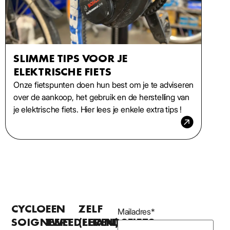
SLIMME TIPS VOOR JE
ELEKTRISCHE FIETS
Onze fiets­punten doen hun best om je te adviseren
over de aankoop, het gebruik en de herstelling van
je elektrische fiets. Hier lees je enkele extra tips !
CYCLO
EEN
ZELF
Mailadres
*
SOIGNEERT
TWEEDEHANDSFIETS
(LEREN)